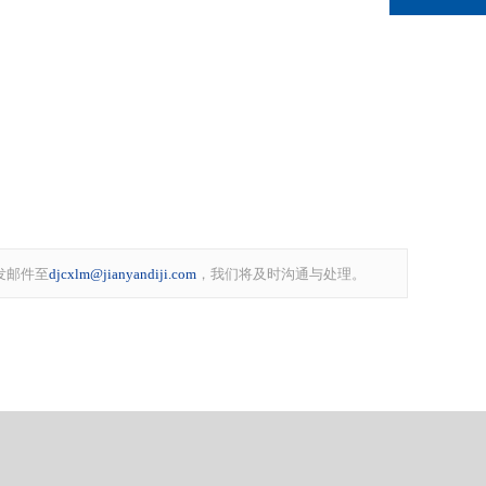
发邮件至
djcxlm@jianyandiji.com
，我们将及时沟通与处理。